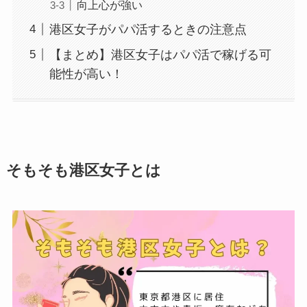
向上心が強い
港区女子がパパ活するときの注意点
【まとめ】港区女子はパパ活で稼げる可
能性が高い！
そもそも港区女子とは