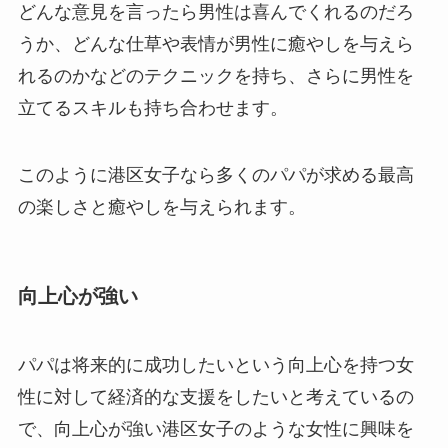
どんな意見を言ったら男性は喜んでくれるのだろ
うか、どんな仕草や表情が男性に癒やしを与えら
れるのかなどのテクニックを持ち、さらに男性を
立てるスキルも持ち合わせます。
このように港区女子なら多くのパパが求める最高
の楽しさと癒やしを与えられます。
向上心が強い
パパは将来的に成功したいという向上心を持つ女
性に対して経済的な支援をしたいと考えているの
で、向上心が強い港区女子のような女性に興味を