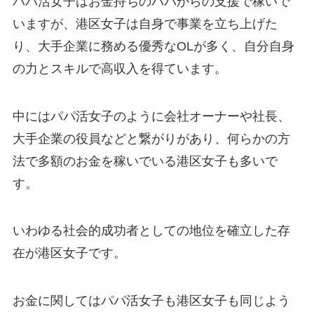
パパ活女子はお金持ちのパパからの支援で稼いで
いますが、港区女子は自身で事業を立ち上げた
り、大手企業に務める優秀なOLが多く、自分自身
の力とスキルで高収入を得ています。
中にはパパ活女子のように会社オーナーや社長、
大手企業の役員などと繋がりがあり、何らかの方
法で多額のお金を稼いでいる港区女子も多いで
す。
いわゆる社会的成功者としての地位を確立した存
在が港区女子です。
お金に関してはパパ活女子も港区女子も同じよう