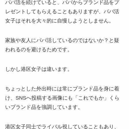
パパ活を続けていると、パパからブランド品をプ
レゼントしてもらえることもありますが、パパ活
女子はそれを大々的に自慢しようとしません。
家族や友人にパパ活しているのではないか？と疑
われるのを避けるためです。
しかし港区女子は違います。
ちょっとした外出時には常にブランド品を身に着
け、SNSへ投稿する画像にも「これでもか」くら
いブランド品を強調しています。
港区女子同士でライバル視していることもあり、