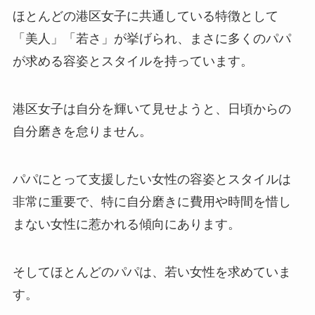
ほとんどの港区女子に共通している特徴として
「美人」「若さ」が挙げられ、まさに多くのパパ
が求める容姿とスタイルを持っています。
港区女子は自分を輝いて見せようと、日頃からの
自分磨きを怠りません。
パパにとって支援したい女性の容姿とスタイルは
非常に重要で、特に自分磨きに費用や時間を惜し
まない女性に惹かれる傾向にあります。
そしてほとんどのパパは、若い女性を求めていま
す。