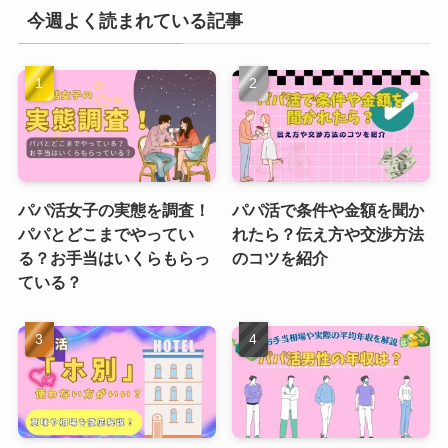
今週よく読まれている記事
パパ活女子の実態を調査！
パパ活で条件や金額を聞か
パパとどこまでやってい
れたら？伝え方や交渉方法
る？お手当はいくらもらっ
のコツを紹介
ている？