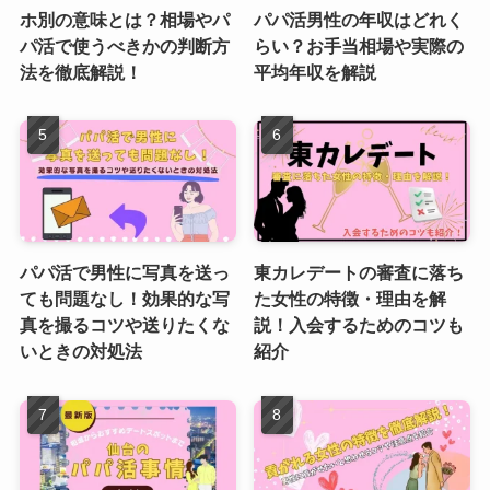
ホ別の意味とは？相場やパ
パパ活男性の年収はどれく
パ活で使うべきかの判断方
らい？お手当相場や実際の
法を徹底解説！
平均年収を解説
パパ活で男性に写真を送っ
東カレデートの審査に落ち
ても問題なし！効果的な写
た女性の特徴・理由を解
真を撮るコツや送りたくな
説！入会するためのコツも
いときの対処法
紹介