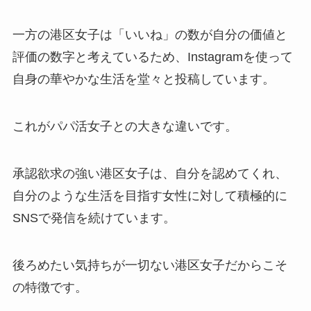
一方の港区女子は「いいね」の数が自分の価値と
評価の数字と考えているため、Instagramを使って
自身の華やかな生活を堂々と投稿しています。
これがパパ活女子との大きな違いです。
承認欲求の強い港区女子は、自分を認めてくれ、
自分のような生活を目指す女性に対して積極的に
SNSで発信を続けています。
後ろめたい気持ちが一切ない港区女子だからこそ
の特徴です。