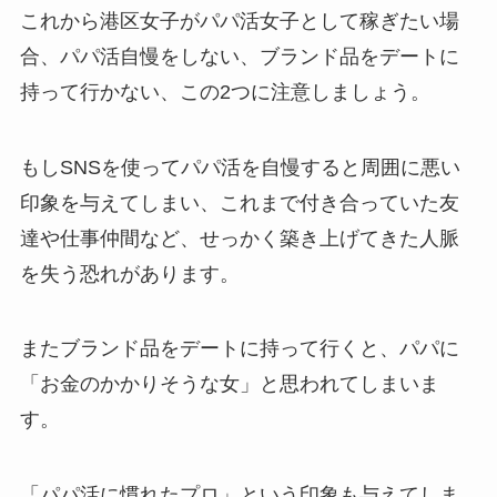
これから港区女子がパパ活女子として稼ぎたい場
合、パパ活自慢をしない、ブランド品をデートに
持って行かない、この2つに注意しましょう。
もしSNSを使ってパパ活を自慢すると周囲に悪い
印象を与えてしまい、これまで付き合っていた友
達や仕事仲間など、せっかく築き上げてきた人脈
を失う恐れがあります。
またブランド品をデートに持って行くと、パパに
「お金のかかりそうな女」と思われてしまいま
す。
「パパ活に慣れたプロ」という印象も与えてしま