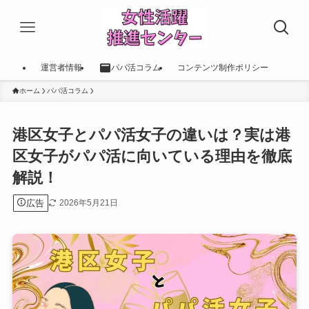
運営者情報
パパ活コラム
コンテンツ制作ポリシー
ホーム
パパ活コラム
港区女子とパパ活女子の違いは？実は港
区女子がパパ活に向いている理由を徹底
解説！
広告
2026年5月21日